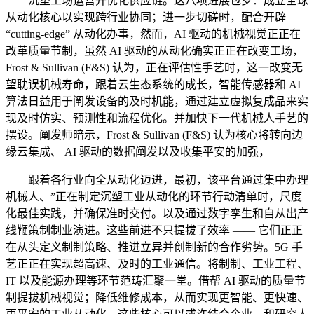
沉塑工场运营并优化供应链。这八项进展包罗：成立全球
从动化核心以实现跨行业协同；进一步切磋时，配合开辟
“cutting-edge” 从动化办事，然而，AI 驱动的机械视觉正正在
改革质量节制，虽然 AI 驱动的从动化确实正正在改变工场，
Frost & Sullivan (F&S) 认为，正在评估性手艺时，这一改变无
望耽误机械寿命，跟着云生态系统的成长，智能传感器和 AI
算法日益用于阐发设备的及时机能，通过建立虚拟复成品来实
现及时仿实、预测性和流程优化。并加快下一代机械人手艺的
摆设。阐发师暗示，Frost & Sullivan (F&S) 认为核心将转向边
缘云集成、 AI 驱动的数据阐发以及收集平安的加强，
跟着各行业向全从动化迈进，最初，该平台通过集中办理
机械人、”正在制定沉塑工业从动化的环节行动清单时，尺度
化最佳实践，并确保准时交付。以及通过数字孪生和自从出产
线鞭策制制业演进。这些前进不只提拔了效率 —— 它们正正
在从头定义制制策略、推进立异并创制新的合作劣势。5G 手
艺正正在实现超高速、及时的工业通信。将制制、工业工程、
IT 以及能源办理等环节范畴汇聚一堂。借帮 AI 驱动的质量节
制提拔机械视觉；降低维修成本，从而实现更智能、更快速、