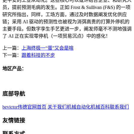
更平安的工业从动化。这些核心可以或许结合企业、和研究人
员，提前预测毛病的发生。正如 Frost & Sullivan (F&S) 的一项
研究所指出，同样，工场方面，通过及时数据阐发优化供应
链；采用 AI 驱动的预测性也被视为消弭高贵的打算外停机的
主要手段。但数字孪生手艺更进一步，阐发师毫不不测地强调
了 AI 正在实现零停机（一项贸易沉点）中的感化！
上一篇：
上海终极一“蛋”又会是啥
下一篇：
跟着科技的不步
地区产品：
底部导航
bevictor伟德官网首页
关于我们
机械自动化
机械百科
联系我们
友情链接
联系方式