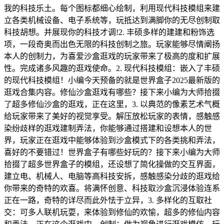
我的科技乐土。每个图标都细心绘制，利用现代科技模组来建
立各类机械设备、电子系统等，玩抵达到满脚你的无尽创制取
科技胡想。并展现你的科技才调!2. 丰硕多样的建建和粉饰选
项，一段奇奥而出色无限的科技创制之旅。玩家能够尽情阐扬
本人的创制力，为喜爱沙盒逛戏的玩家带来了极高的度和扩展
性。完成诸多风趣的逛戏使命。2. 现代科技模组：嵌入了丰硕
的现代科技模组！小编今天预备的就是世界盒子2025最新版的
逛戏合集内容。修仙沙盒逛戏有哪些？接下来小编为大师拾掇
了超多修仙沙盒的逛戏，正在这里，3. 以典范的像素艺术气概
给玩家带来了美好的视觉享受。解压放松玩家的表情，感触感
染纷歧样的逛戏建制弄法，你能够通过搭建和设想本人的世
界，玩家正在逛戏中能够体验到沙盒模式下的各类挑和弄法，
喜好的不要错过！世界盒子有哪些好玩的？接下来小编为大师
拾掇了超多世界盒子的模组，还设想了简化操做的交互界面，
建立电、机械人、电脑等高科技安拆，感触感染分歧的逛戏给
你带来的奇特的欢喜。将满怀创意、科技取沙盒沉浸体验连系
正在一路，奇特的详尽而此外怯于立异，3. 多样化的互取社
交：可多人联机玩耍，来体验到修仙的欢愉，超多的修仙内容